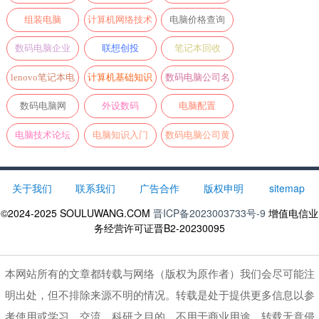
录
组装电脑
计算机网络技术
电脑价格查询
论坛
数码电脑企业
联想创投
笔记本回收
lenovo笔记本电
计算机基础知识
数码电脑公司名
脑
录
数码电脑网
外设数码
电脑配置
电脑技术论坛
电脑知识入门
数码电脑公司黄
页
关于我们
联系我们
广告合作
版权申明
sitemap
©2024-2025
SOULUWANG.COM
晋ICP备2023003733号-9
增值电信业
务经营许可证晋B2-20230095
本网站所有的文章都转载与网络（版权为原作者）我们会尽可能注
明出处，但不排除来源不明的情况。转载是处于提供更多信息以参
考使用或学习、交流、科研之目的，不用于商业用途。转载无意侵