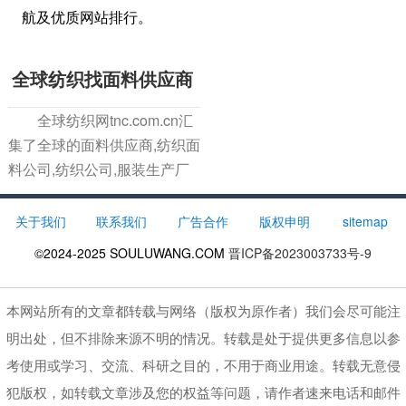
航及优质网站排行。
全球纺织找面料供应商
全球纺织网tnc.com.cn汇
集了全球的面料供应商,纺织面
料公司,纺织公司,服装生产厂
家，全力打造一个集纺织资
讯、服装面料网上交易、公共
关于我们
联系我们
广告合作
版权申明
sitemap
信息化服务于一身的纺织行业
©2024-2025
SOULUWANG.COM
晋ICP备2023003733号-9
电子商务平台.
本网站所有的文章都转载与网络（版权为原作者）我们会尽可能注
明出处，但不排除来源不明的情况。转载是处于提供更多信息以参
考使用或学习、交流、科研之目的，不用于商业用途。转载无意侵
犯版权，如转载文章涉及您的权益等问题，请作者速来电话和邮件